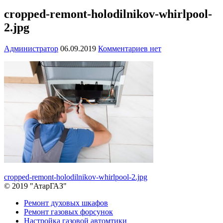
cropped-remont-holodilnikov-whirlpool-
2.jpg
Администратор
06.09.2019
Комментариев нет
Навигация
cropped-remont-holodilnikov-whirlpool-2.jpg
© 2019 "АтарГАЗ"
по
Дополнительное
Ремонт духовых шкафов
записям
Ремонт газовых форсунок
Настройка газовой автомтики