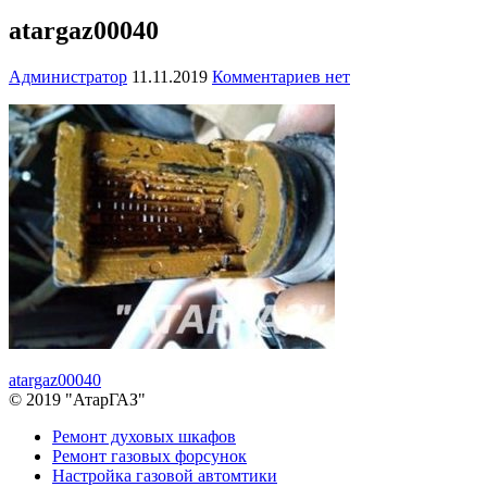
atargaz00040
Администратор
11.11.2019
Комментариев нет
Навигация
atargaz00040
© 2019 "АтарГАЗ"
по
Дополнительное
Ремонт духовых шкафов
записям
Ремонт газовых форсунок
меню
Настройка газовой автомтики